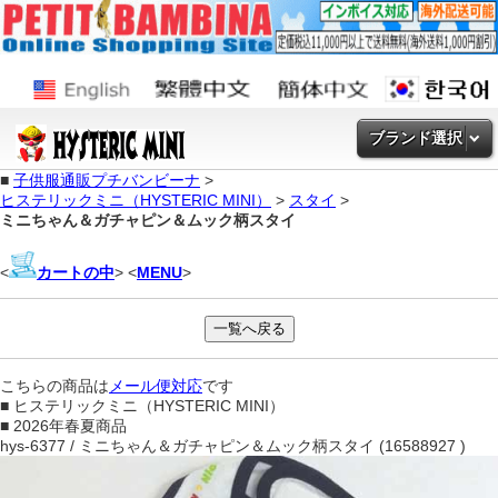
ブランド選択
■
子供服通販プチバンビーナ
>
ヒステリックミニ（HYSTERIC MINI）
>
スタイ
>
ミニちゃん＆ガチャピン＆ムック柄スタイ
<
カートの中
> <
MENU
>
こちらの商品は
メール便対応
です
■ ヒステリックミニ（HYSTERIC MINI）
■ 2026年春夏商品
hys-6377 / ミニちゃん＆ガチャピン＆ムック柄スタイ (16588927 )