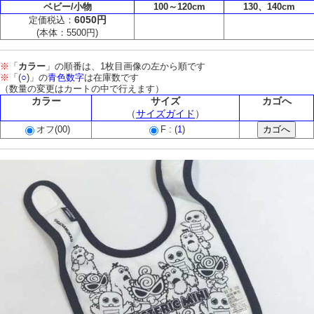
ベビー/小物
100～120cm
130、140cm
6050円
定価税込：
(本体：5500円)
※
「
カラー
」の順番は、1枚目画像の左から順です
※
「(
○
)」の
青色数字
は在庫数です
（数量の変更はカートの中で行えます）
カラー
サイズ
カゴへ
（
サイズガイド
）
オフ(00)
F : (
1
)