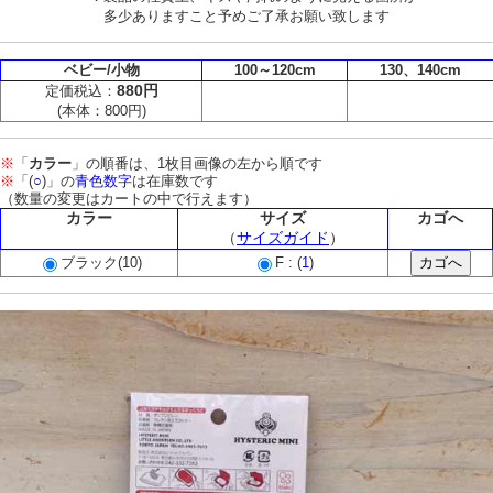
多少ありますこと予めご了承お願い致します
ベビー/小物
100～120cm
130、140cm
880円
定価税込：
(本体：800円)
※
「
カラー
」の順番は、1枚目画像の左から順です
※
「(
○
)」の
青色数字
は在庫数です
（数量の変更はカートの中で行えます）
カラー
サイズ
カゴへ
（
サイズガイド
）
ブラック(10)
F : (
1
)