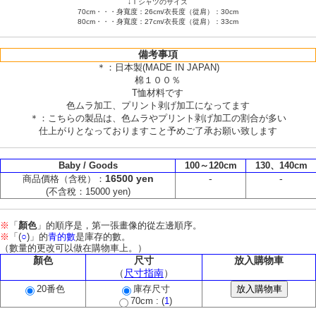
↓Ｔシャツのサイズ
70cm・・・身寬度：26cm/衣長度（從肩）：30cm
80cm・・・身寬度：27cm/衣長度（從肩）：33cm
備考事項
＊：日本製(MADE IN JAPAN)
棉１００％
T恤材料です
色ムラ加工、プリント剥げ加工になってます
＊：こちらの製品は、色ムラやプリント剥げ加工の割合が多い
仕上がりとなっておりますこと予めご了承お願い致します
Baby / Goods
100～120cm
130、140cm
16500 yen
-
-
商品價格（含稅）：
(不含稅：15000 yen)
※
「
顏色
」的順序是，第一張畫像的從左邊順序。
※
「(
○
)」的
青的數
是庫存的數。
（數量的更改可以做在購物車上。）
顏色
尺寸
放入購物車
（
尺寸指南
）
20番色
庫存尺寸
70cm : (
1
)