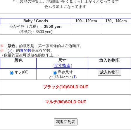
＊：製品の性質上、地組織が多く見える仕上がりとなってます
色ムラ加工になってます
Baby / Goods
100～120cm
130、140cm
3850 yen
商品价格（含税）：
(不含税：3500 yen)
※
「
颜色
」的顺序是，第一张画像的从左边顺序。
※
「(
○
)」的
青的数
是库存的数。
（数量的更改可以做在购物车上。）
颜色
尺寸
放入购物车
（
尺寸指南
）
オフ(00)
库存尺寸
13-14cm : (
1
)
ブラック(10)SOLD OUT
マルチ(90)SOLD OUT