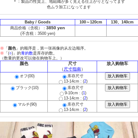
＊：製品の性質上、地組織が多く見える仕上がりとなってます
色ムラ加工になってます
Baby / Goods
100～120cm
130、140cm
3850 yen
商品价格（含税）：
(不含税：3500 yen)
※
「
颜色
」的顺序是，第一张画像的从左边顺序。
※
「(
○
)」的
青的数
是库存的数。
（数量的更改可以做在购物车上。）
颜色
尺寸
放入购物车
（
尺寸指南
）
オフ(00)
库存尺寸
13-14cm : (
2
)
ブラック(10)
库存尺寸
9-10cm : (
1
)
13-14cm : (
2
)
マルチ(90)
库存尺寸
13-14cm : (
2
)