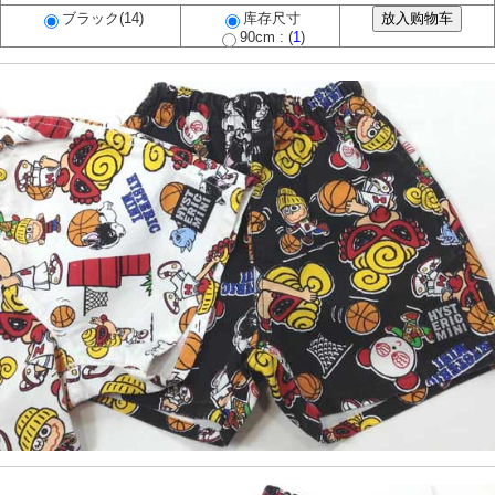
ブラック(14)
库存尺寸
90cm : (
1
)