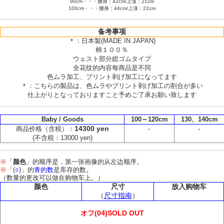
90cm・・・腰身：42cm/上涨：21cm
100cm・・・腰身：44cm/上涨：22cm
备考事项
＊：日本製(MADE IN JAPAN)
棉１００％
ウェスト部分総ゴムタイプ
全花纹的内容每商品是不同
色ムラ加工、プリント剥げ加工になってます
＊：こちらの製品は、色ムラやプリント剥げ加工の割合が多い
仕上がりとなっておりますこと予めご了承お願い致します
Baby / Goods
100～120cm
130、140cm
14300 yen
-
-
商品价格（含税）：
(不含税：13000 yen)
※
「
颜色
」的顺序是，第一张画像的从左边顺序。
※
「(
○
)」的
青的数
是库存的数。
（数量的更改可以做在购物车上。）
颜色
尺寸
放入购物车
（
尺寸指南
）
オフ(04)SOLD OUT