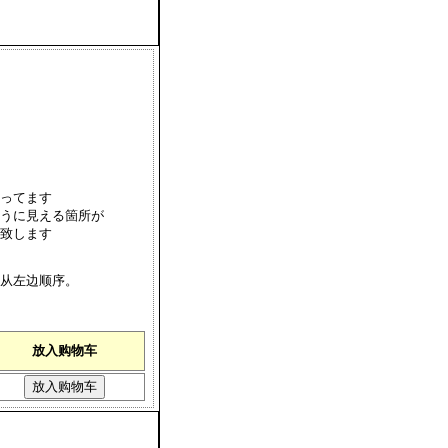
ってます
うに見える箇所が
致します
从左边顺序。
）
放入购物车