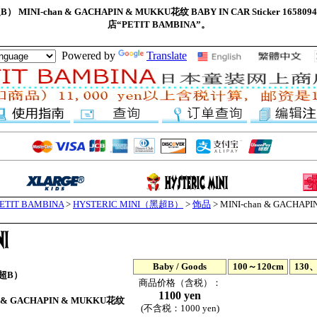
） MINI-chan & GACHAPIN & MUKKU花纹 BABY IN CAR Sticker 1
店“PETIT BAMBINA”。
Powered by
Translate
IT BAMBINA
>
HYSTERIC MINI（黑超B）
>
饰品
> MINI-chan & GACHAP
Baby / Goods
100～120cm
130、
黑超B）
商品价格（含税）：
1100 yen
n & GACHAPIN & MUKKU花纹
(不含税：1000 yen)