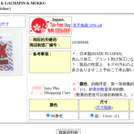
& GACHAPIN & MUKKU
ticker）
的尺寸
关于免税 10% off
■
相应的关键词/
16580948
商品制造厂编号：
＊：日本製(MADE IN JAPAN)
■
备考事项：
色ムラ加工、プリント剥げ加工にな
＊：製品の性質上、キズや汚れのよ
多少ありますこと予めご了承お願い
※
「
颜色
」的顺序是，第一张画像的
※
「(
○
)」的
青的数
是库存的数。
（数量的更改可以做在购物车上。
尺寸
颜色
（
尺寸指南
）
98番色
縦：13cm : (
1
)