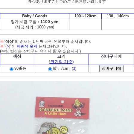
多少ありますこと予めご了承お願い致します
Baby / Goods
100～120cm
130、140cm
1100 yen
정가 세금 포함：
(세금 제외：1000 yen)
※
"
색상
"의 순서는 1 번째 사진 왼쪽부터 순서입니다.
※
"(
○
)"의
파란색 숫자
는재고량입니다.
(수량 변경은 장바구니 속에서 할 수 있습니다.)
색상
크기
장바구니에
(
크기의 기준
)
98番色
縦：7cm : (
3
)