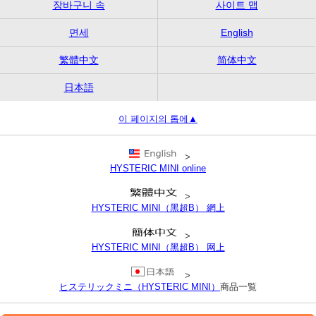
장바구니 속
사이트 맵
면세
English
繁體中文
简体中文
日本語
이 페이지의 톱에▲
>
HYSTERIC MINI online
>
HYSTERIC MINI（黑超B） 網上
>
HYSTERIC MINI（黑超B） 网上
>
ヒステリックミニ（HYSTERIC MINI）
商品一覧