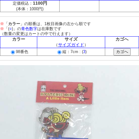
1100円
定価税込：
(本体：1000円)
※
「
カラー
」の順番は、1枚目画像の左から順です
※
「(
○
)」の
青色数字
は在庫数です
（数量の変更はカートの中で行えます）
カラー
サイズ
カゴへ
（
サイズガイド
）
98番色
縦：7cm : (
3
)