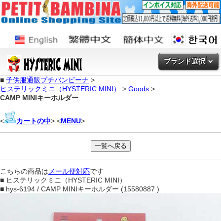
ブランド選択
■
子供服通販プチバンビーナ
>
ヒステリックミニ（HYSTERIC MINI）
>
Goods
>
CAMP MINIキーホルダー
<
カートの中
> <
MENU
>
こちらの商品は
メール便対応
です
■ ヒステリックミニ（HYSTERIC MINI）
■ hys-6194 / CAMP MINIキーホルダー (15580887 )