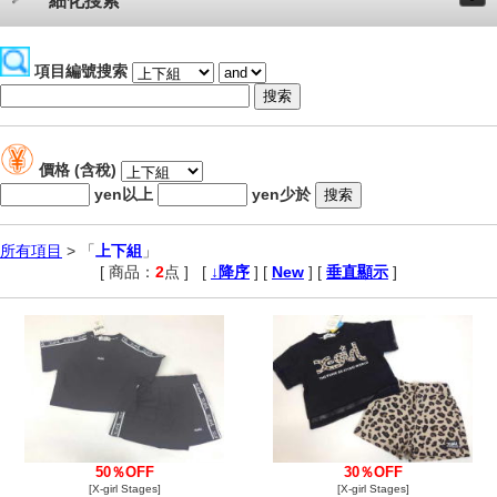
細化搜索
項目編號搜索
價格 (含稅)
yen以上
yen少於
所有項目
> 「
上下組
」
[ 商品：
2
点 ]
,
[
↓降序
] [
New
] [
垂直顯示
]
50％OFF
30％OFF
[X-girl Stages]
[X-girl Stages]