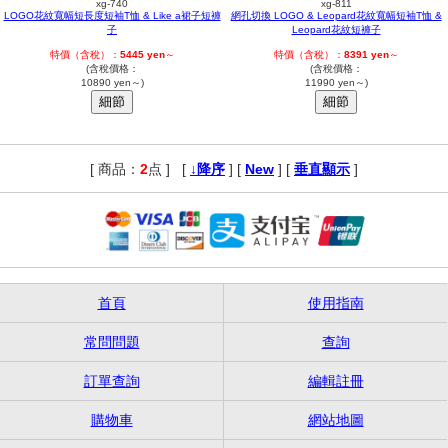
xg-740
xg-811
LOGO花紋寬幅短長度短袖T恤 & Like a裙子短褲
網孔切換 LOGO & Leopard花紋寬幅短袖T恤 &
子
Leopard花紋短褲子
特價（含稅）：
5445 yen
～
特價（含稅）：
8391 yen
～
(含稅價格：
(含稅價格：
10890 yen～)
11990 yen～)
[ 商品：
2
点 ]
,
[
↓降序
] [
New
] [
垂直顯示
]
首頁
使用指南
常問問題
查詢
訂單查詢
編輯註冊
購物車
網站地圖