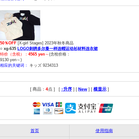
50％OFF
[X-girl Stages] 2023年秋冬商品
○
xg-635
LOGO刺绣多尔曼一样连帽运动衫材料连衣裙
特价（含税）：
4565 yen
～
(含稅价格：
9130 yen～)
相应的关键词：
キッズ 9234313
[ 商品：
4
点 ]
,
[
↑升序
] [
New
] [
横显示
]
首页
使用指南