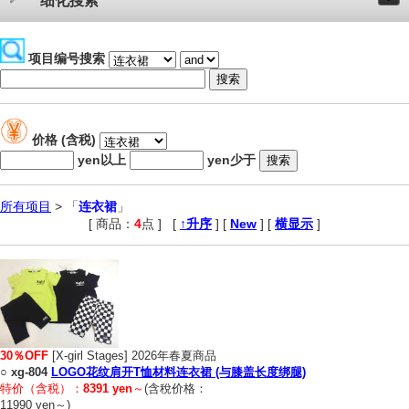
细化搜索
项目编号搜索
价格 (含税)
yen以上
yen少于
所有项目
> 「
连衣裙
」
[ 商品：
4
点 ]
,
[
↑升序
] [
New
] [
横显示
]
30％OFF
[X-girl Stages] 2026年春夏商品
○
xg-804
LOGO花纹肩开T恤材料连衣裙 (与膝盖长度绑腿)
特价（含税）：
8391 yen
～
(含稅价格：
11990 yen～)