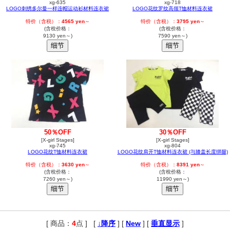
xg-635
xg-718
LOGO刺绣多尔曼一样连帽运动衫材料连衣裙
LOGO花纹罗纹高领T恤材料连衣裙
特价（含税）：
4565 yen
～
特价（含税）：
3795 yen
～
(含稅价格：
(含稅价格：
9130 yen～)
7590 yen～)
50％OFF
30％OFF
[X-girl Stages]
[X-girl Stages]
xg-745
xg-804
LOGO花纹T恤材料连衣裙
LOGO花纹肩开T恤材料连衣裙 (与膝盖长度绑腿)
特价（含税）：
3630 yen
～
特价（含税）：
8391 yen
～
(含稅价格：
(含稅价格：
7260 yen～)
11990 yen～)
[ 商品：
4
点 ]
,
[
↓降序
] [
New
] [
垂直显示
]