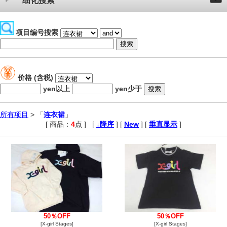
细化搜索
项目编号搜索
价格 (含税)
yen以上
yen少于
所有项目
> 「
连衣裙
」
[ 商品：
4
点 ]
,
[
↓降序
] [
New
] [
垂直显示
]
50％OFF
50％OFF
[X-girl Stages]
[X-girl Stages]