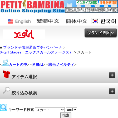
ブランド選択
■
ブランド子供服通販プチバンビーナ
>
X-girl Stages（エックスガールステージス）
> スカート
<
カートの中
> <
MENU
> <
該当ノベルティ
>
アイテム選択
絞り込み検索
キーワード検索