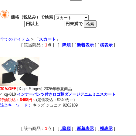
価格（税込み）で検索
円以上
円未満で
全てのアイテム
> 「
スカート
」
[ 該当商品：
1
点 ]
,
[
↓降順
] [
新着表示
] [
横表示
]
30％OFF
[X-girl Stages] 2026年春夏商品
○
xg-810
インナーパンツ付きロゴ柄ダメージデニムミニスカート
特価税込：
6468円
～
(定価税込：9240円～)
該当キーワード：
キッズ ジュニア 9262109
[ 該当商品：
1
点 ]
,
[
↓降順
] [
新着表示
] [
横表示
]