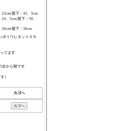
23cm/股下：45、5cm
24、5cm/股下：50、
26cm/股下：56cm
％/ポリウレタン１０％
ってます
の左から順です
ます）
カゴへ