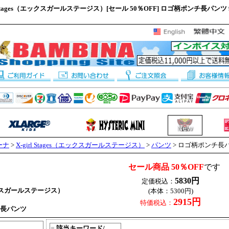
l Stages（エックスガールステージス）[セール 50％OFF] ロゴ柄ポンチ長パンツ 9
ーナ
>
X-girl Stages（エックスガールステージス）
>
パンツ
> ロゴ柄ポンチ長
セール商品 50％OFF
です
5830円
定価税込：
（エックスガールステージス）
(本体：5300円)
2915円
特価税込：
長パンツ
■
該当キーワード/