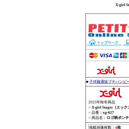
X-gir
■
子供服通販プチバンビ
2023年秋冬商品
■
X-girl Stages
■
品番：
xg-627
■
商品名：
ロゴ柄ポンチ
掲載画像枚数：
4
枚