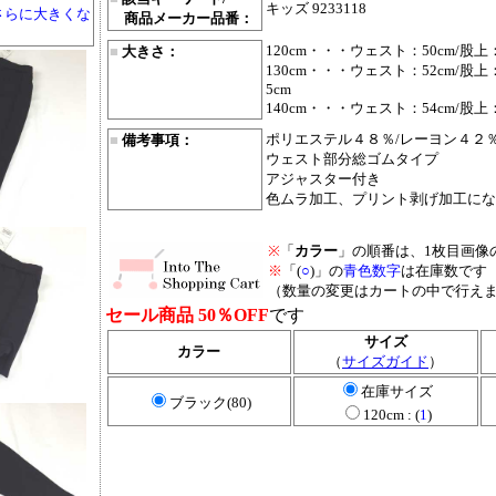
キッズ 9233118
さらに大きくな
商品メーカー品番：
120cm・・・ウェスト：50cm/股上：
■
大きさ：
130cm・・・ウェスト：52cm/股上：
5cm
140cm・・・ウェスト：54cm/股上：
ポリエステル４８％/レーヨン４２
■
備考事項：
ウェスト部分総ゴムタイプ
アジャスター付き
色ムラ加工、プリント剥げ加工にな
※
「
カラー
」の順番は、1枚目画像
※
「(
○
)」の
青色数字
は在庫数です
（数量の変更はカートの中で行え
セール商品 50％OFF
です
サイズ
カラー
（
サイズガイド
）
在庫サイズ
ブラック(80)
120cm : (
1
)