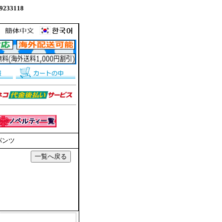
233118
パンツ