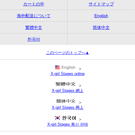
カートの中
サイトマップ
海外配送について
English
繁體中文
简体中文
한국어
このページのトップへ▲
>
X-girl Stages online
>
X-girl Stages 網上
>
X-girl Stages 网上
>
X-girl Stages 통신 판매