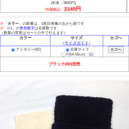
(本体：3900円)
2145円
特価税込：
※
「
カラー
」の順番は、1枚目画像の左から順です
※
「(
○
)」の
青色数字
は在庫数です
（数量の変更はカートの中で行えます）
カラー
サイズ
カゴへ
（
サイズガイド
）
アイボリー(05)
在庫サイズ
F(54-56cm) : (
1
)
ブラック(80)完売