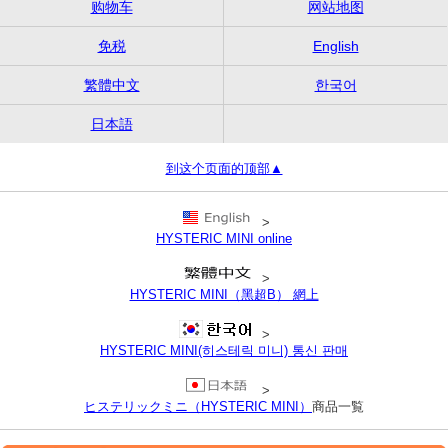
购物车
网站地图
免税
English
繁體中文
한국어
日本語
到这个页面的顶部▲
>
HYSTERIC MINI online
>
HYSTERIC MINI（黑超B） 網上
>
HYSTERIC MINI(히스테릭 미니) 통신 판매
>
ヒステリックミニ（HYSTERIC MINI）
商品一覧