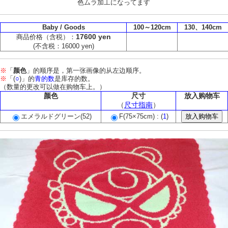
色ムラ加工になってます
Baby / Goods
100～120cm
130、140cm
17600 yen
商品价格（含税）：
(不含税：16000 yen)
※
「
颜色
」的顺序是，第一张画像的从左边顺序。
※
「(
○
)」的
青的数
是库存的数。
（数量的更改可以做在购物车上。）
颜色
尺寸
放入购物车
（
尺寸指南
）
エメラルドグリーン(52)
F(75×75cm) : (
1
)