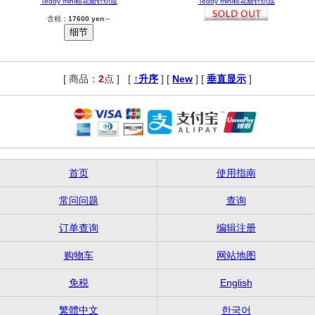
Teddy mini棉花糖针织毯
Teddy mini棉花糖针织毯
含税：
17600 yen
～
[ 商品：
2
点 ]
,
[
↑升序
] [
New
] [
垂直显示
]
首页
使用指南
常问问题
查询
订单查询
编辑注册
购物车
网站地图
免税
English
繁體中文
한국어