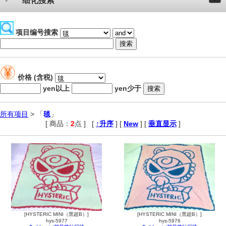
细化搜索
项目编号搜索
价格 (含税)
yen以上
yen少于
所有项目
> 「
毯
」
[ 商品：
2
点 ]
,
[
↑升序
] [
New
] [
垂直显示
]
[HYSTERIC MINI（黑超B）]
[HYSTERIC MINI（黑超B）]
hys-5977
hys-5976