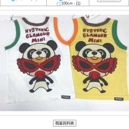
100cm : (
1
)