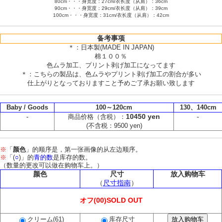
80cm・・・身宽度：27cm/衣长度（从肩）：36cm
90cm・・・身宽度：29cm/衣长度（从肩）：39cm
100cm・・・身宽度：31cm/衣长度（从肩）：42cm
备考事项
＊：日本製(MADE IN JAPAN)
棉１００％
色ムラ加工、プリント剥げ加工になってます
＊：こちらの製品は、色ムラやプリント剥げ加工の割合が多い
仕上がりとなっておりますこと予めご了承お願い致します
Baby / Goods
100～120cm
130、140cm
-
10450 yen
-
商品价格（含税）：
(不含税：9500 yen)
※
「
颜色
」的顺序是，第一张画像的从左边顺序。
※
「(
○
)」的
青的数
是库存的数。
（数量的更改可以做在购物车上。）
颜色
尺寸
放入购物车
（
尺寸指南
）
オフ(00)SOLD OUT
クリーム(61)
库存尺寸