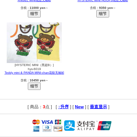
ANGEL MINI花纹无袖衫
HYSTERIC MINI HOOPS花纹无袖衫
含税：
11000 yen
～
含税：
9350 yen
～
[HYSTERIC MINI（黑超B）]
hys-6019
Teddy mini & PANDA MINI-chan花纹无袖衫
含税：
10450 yen
～
[ 商品：
3
点 ]
,
[
↑升序
] [
New
] [
垂直显示
]