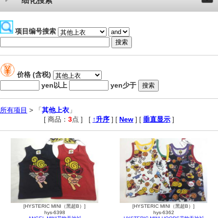
细化搜索
项目编号搜索
价格 (含税)
yen以上
yen少于
所有项目
> 「
其他上衣
」
[ 商品：
3
点 ]
,
[
↑升序
] [
New
] [
垂直显示
]
[HYSTERIC MINI（黑超B）]
[HYSTERIC MINI（黑超B）]
hys-6398
hys-6362