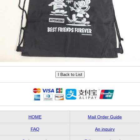
HOME
Mail Order Guide
FAQ
An inquiry