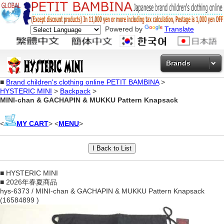
Powered by
Translate
Brands
■
Brand children's clothing online PETIT BAMBINA
>
HYSTERIC MINI
>
Backpack
>
MINI-chan & GACHAPIN & MUKKU Pattern Knapsack
<
MY CART
> <
MENU
>
■ HYSTERIC MINI
■ 2026年春夏商品
hys-6373 / MINI-chan & GACHAPIN & MUKKU Pattern Knapsack
(16584899 )