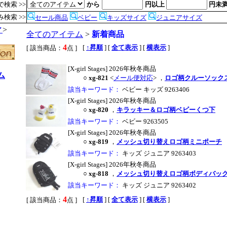
検索 >>
から
円以上
円未
検索 >>
セール商品
ベビー
キッズサイズ
ジュニアサイズ
ィ
>
全てのアイテム
>
新着商品
4
,
[
↑昇順
] [
全て表示
] [
横表示
]
[ 該当商品：
点 ]
[X-girl Stages] 2026年秋冬商品
ム
○
xg-821
<
メール便対応
>
，
ロゴ柄クルーソック
該当キーワード：
ベビー キッズ 9263406
[X-girl Stages] 2026年秋冬商品
○
xg-820
，
キラッキー＆ロゴ柄ベビーくつ下
該当キーワード：
ベビー 9263505
●
[X-girl Stages] 2026年秋冬商品
○
xg-819
，
メッシュ切り替えロゴ柄ミニポーチ
該当キーワード：
キッズ ジュニア 9263403
[X-girl Stages] 2026年秋冬商品
○
xg-818
，
メッシュ切り替えロゴ柄ボディバッ
該当キーワード：
キッズ ジュニア 9263402
4
,
[
↑昇順
] [
全て表示
] [
横表示
]
[ 該当商品：
点 ]