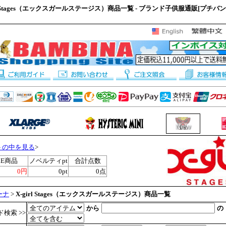
rl Stages（エックスガールステージス）商品一覧 - ブランド子供服通販[プチバ
トの中を見る
>
LE商品
ノベルティpt
合計点数
0円
0pt
0点
ーナ
>
X-girl Stages（エックスガールステージス）商品一覧
から
の
検索 >>