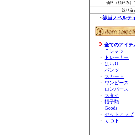
価格（税込み）で
絞り込み
<
該当ノベルテ
全てのアイテ
・
Ｔシャツ
・
トレーナー
・
はおり
・
パンツ
・
スカート
・
ワンピース
・
ロンパース
・
スタイ
・
帽子類
・
Goods
・
セットアップ
・
くつ下