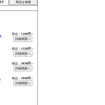
満で
税込：
1100円
～
ス
税込：
1320円
～
税込：
3630円
～
税込：
5940円
～
グ