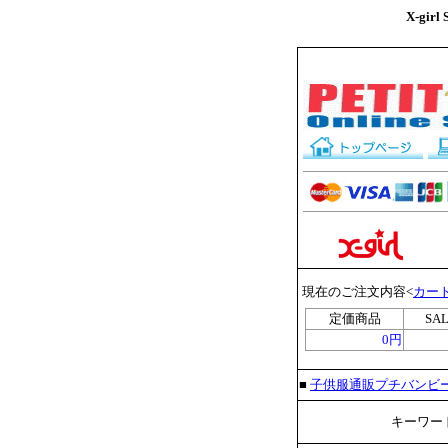
X-gi
現在のご注文内容<
カー
定価商品
SA
0円
■
子供服通販プチバンビ
キーワード