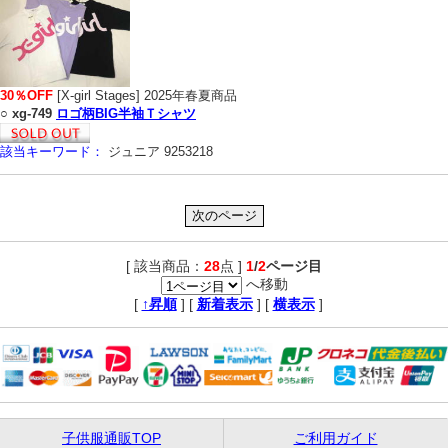
30％OFF
[X-girl Stages] 2025年春夏商品
○
xg-749
ロゴ柄BIG半袖Ｔシャツ
該当キーワード：
ジュニア 9253218
[ 該当商品：
28
点 ]
1
/
2
ページ目
へ移動
,
[
↑昇順
] [
新着表示
] [
横表示
]
子供服通販TOP
ご利用ガイド