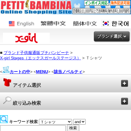
ブランド選択
■
ブランド子供服通販プチバンビーナ
>
X-girl Stages（エックスガールステージス）
> Ｔシャツ
<
カートの中
> <
MENU
> <
該当ノベルティ
>
アイテム選択
絞り込み検索
キーワード検索