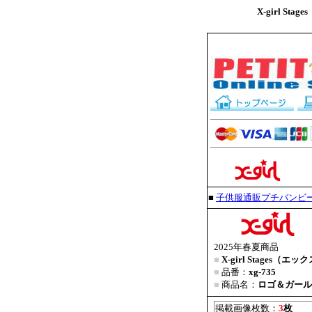
X-girl S
■
子供服通販プチバンビ
2025年春夏商品
■
X-girl Stages
■
品番：
xg-735
■
商品名：
ロゴ＆ガール
掲載画像枚数：
3
枚