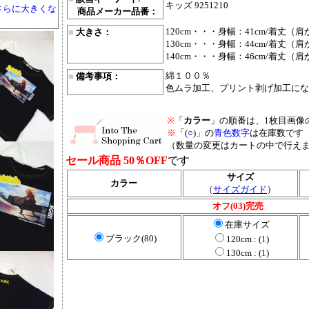
キッズ 9251210
さらに大きくな
商品メーカー品番：
120cm・・・身幅：41cm/着丈（肩
■
大きさ：
130cm・・・身幅：44cm/着丈（肩
140cm・・・身幅：46cm/着丈（肩
綿１００％
■
備考事項：
色ムラ加工、プリント剥げ加工にな
※
「
カラー
」の順番は、1枚目画像
※
「(
○
)」の
青色数字
は在庫数です
（数量の変更はカートの中で行え
セール商品 50％OFF
です
サイズ
カラー
（
サイズガイド
）
オフ(03)完売
在庫サイズ
ブラック(80)
120cm : (
1
)
130cm : (
1
)