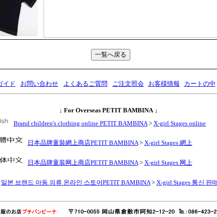
ガイド
お問い合わせ
よくあるご質問
ご注文照会
お客様情報
カートの中
↓
For Overseas PETIT BAMBINA
↓
Brand children's clothing online PETIT BAMBINA
>
X-girl Stages online
日本品牌童裝網上商店PETIT BAMBINA
>
X-girl Stages 網上
日本品牌童装网上商店PETIT BAMBINA
>
X-girl Stages 网上
일본 브랜드 아동 의류 온라인 스토어PETIT BAMBINA
>
X-girl Stages 통신 판