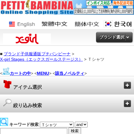
ブランド選択
■
ブランド子供服通販プチバンビーナ
>
X-girl Stages（エックスガールステージス）
> Ｔシャツ
<
カートの中
> <
MENU
> <
該当ノベルティ
>
アイテム選択
絞り込み検索
キーワード検索