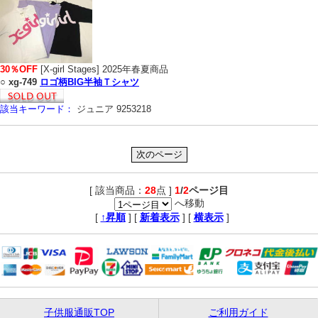
30％OFF
[X-girl Stages] 2025年春夏商品
○
xg-749
ロゴ柄BIG半袖Ｔシャツ
該当キーワード：
ジュニア 9253218
[ 該当商品：
28
点 ]
1
/
2
ページ目
へ移動
,
[
↑昇順
] [
新着表示
] [
横表示
]
子供服通販TOP
ご利用ガイド