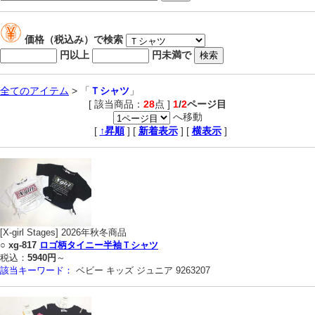
価格（税込み）で検索
円以上
円未満で
全てのアイテム
> 「
Ｔシャツ
」
[ 該当商品：
28
点 ]
1
/
2
ページ目
へ移動
,
[
↑昇順
] [
新着表示
] [
横表示
]
[X-girl Stages] 2026年秋冬商品
○
xg-817
ロゴ柄タイニー半袖Ｔシャツ
税込：
5940円
～
該当キーワード：
ベビー キッズ ジュニア 9263207