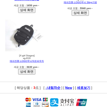
메쉬전환 LOGO무늬 Sling가방
세금 포함：
1650 yen
～
세금 포함：
5940 yen
～
[X-girl Stages]
xg-819
메쉬전환 LOGO무늬작은파우치
세금 포함：
3630 yen
～
[ 해당상품：
3
点 ]
,
[
↓내림차순
] [
New
] [
세로보기
]