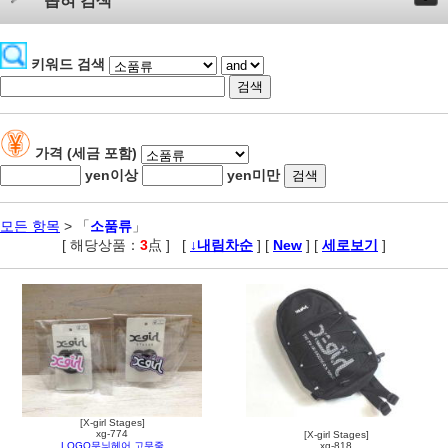
좁혀 검색
키워드 검색
가격 (세금 포함)
yen이상
yen미만
모든 항목
> 「
소품류
」
[ 해당상품：
3
点 ]
,
[
↓내림차순
] [
New
] [
세로보기
]
[X-girl Stages]
xg-774
[X-girl Stages]
LOGO무늬헤어 고무줄
xg-818