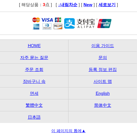
[ 해당상품：
3
点 ]
,
[
↓내림차순
] [
New
] [
세로보기
]
HOME
이용 가이드
자주 묻는 질문
문의
주문 조회
등록 정보 편집
장바구니 속
사이트 맵
면세
English
繁體中文
简体中文
日本語
이 페이지의 톱에▲