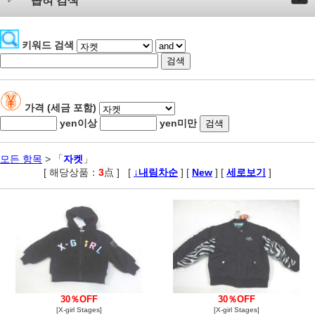
좁혀 검색
키워드 검색
가격 (세금 포함)
yen이상
yen미만
모든 항목
> 「
자켓
」
[ 해당상품：
3
点 ]
,
[
↓내림차순
] [
New
] [
세로보기
]
30％OFF
30％OFF
[X-girl Stages]
[X-girl Stages]