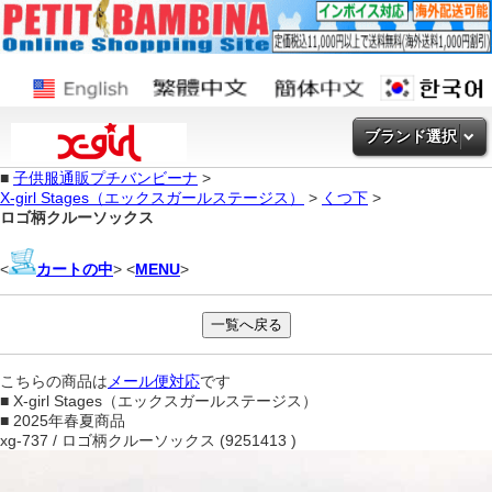
ブランド選択
■
子供服通販プチバンビーナ
>
X-girl Stages（エックスガールステージス）
>
くつ下
>
ロゴ柄クルーソックス
<
カートの中
> <
MENU
>
こちらの商品は
メール便対応
です
■ X-girl Stages（エックスガールステージス）
■ 2025年春夏商品
xg-737 / ロゴ柄クルーソックス (9251413 )