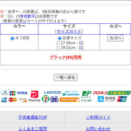
※
「
カラー
」の順番は、1枚目画像の左から順です
※
「(
○
)」の
青色数字
は在庫数です
（数量の変更はカートの中で行えます）
カラー
サイズ
カゴへ
（
サイズガイド
）
オフ(03)
在庫サイズ
17-19cm : (
1
)
19-21cm : (
1
)
ブラック(80)完売
子供服通販TOP
ご利用ガイド
よくあるご質問
お問い合わせ