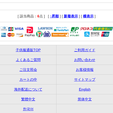
[ 該当商品：
6
点 ]
,
[
↑昇順
] [
新着表示
] [
横表示
]
子供服通販TOP
ご利用ガイド
よくあるご質問
お問い合わせ
ご注文照会
お客様情報
カートの中
サイトマップ
海外配送について
English
繁體中文
简体中文
한국어