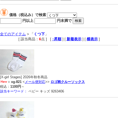
価格（税込み）で検索
円以上
円未満で
全てのアイテム
> 「
くつ下
」
[ 該当商品：
6
点 ]
,
[
↑昇順
] [
新着表示
] [
横表示
]
[X-girl Stages] 2026年秋冬商品
○
xg-821
<
メール便対応
>>
ロゴ柄クルーソックス
税込：
1100円
～
該当キーワード：
ベビー キッズ 9263406