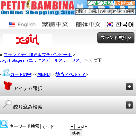
ブランド選択
■
ブランド子供服通販プチバンビーナ
>
X-girl Stages（エックスガールステージス）
> くつ下
<
カートの中
> <
MENU
> <
該当ノベルティ
>
アイテム選択
絞り込み検索
キーワード検索