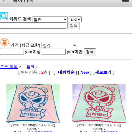
좁혀 검색
키워드 검색
가격 (세금 포함)
yen이상
yen미만
모든 항목
> 「
담요
」
[ 해당상품：
2
点 ]
,
[
↓내림차순
] [
New
] [
세로보기
]
[HYSTERIC MINI(히스테릭 미니)]
[HYSTERIC MINI(히스테릭 미니)]
hys-5976
hys-5977