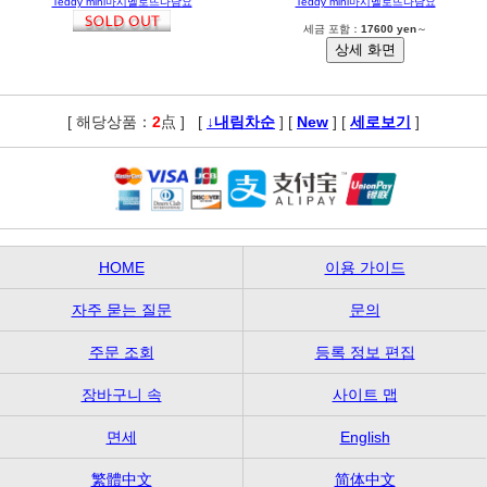
Teddy mini마시멜로뜨다담요
Teddy mini마시멜로뜨다담요
세금 포함：
17600 yen
～
[ 해당상품：
2
点 ]
,
[
↓내림차순
] [
New
] [
세로보기
]
HOME
이용 가이드
자주 묻는 질문
문의
주문 조회
등록 정보 편집
장바구니 속
사이트 맵
면세
English
繁體中文
简体中文