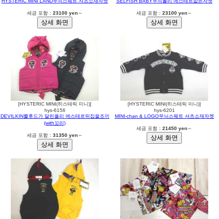
HYSTERIC MINI LAND무늬스웨트 셔츠소재자켓
SELFISH BABY무늬폴리 에스테르얇은자켓
세금 포함：
23100 yen
～
세금 포함：
23100 yen
～
[HYSTERIC MINI(히스테릭 미니)]
[HYSTERIC MINI(히스테릭 미니)]
hys-6156
hys-6201
DEVILKIN뿔후드가 달린폴리 에스테르뒤집을조끼
MINI-chan & LOGO무늬스웨트 셔츠소재자켓
(with꼬리)
세금 포함：
21450 yen
～
세금 포함：
31350 yen
～