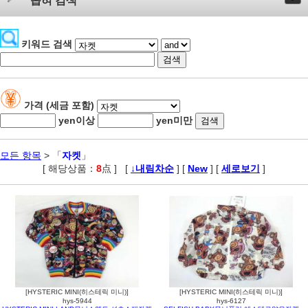
좁혀 검색
키워드 검색
가격 (세금 포함)
yen이상
yen미만
모든 항목
> 「
자켓
」
[ 해당상품：
8
点 ]
,
[
↓내림차순
] [
New
] [
세로보기
]
[HYSTERIC MINI(히스테릭 미니)]
[HYSTERIC MINI(히스테릭 미니)]
hys-5944
hys-6127