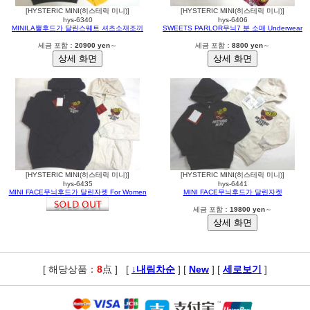
[HYSTERIC MINI(히스테릭 미니)]
[HYSTERIC MINI(히스테릭 미니)]
hys-6340
hys-6406
MINILA뿔후드가 달린스웨트 셔츠소재조끼
SWEETS PARLOR무늬7 분 소매 Underwear
세금 포함：
20900 yen
～
세금 포함：
8800 yen
～
[HYSTERIC MINI(히스테릭 미니)]
[HYSTERIC MINI(히스테릭 미니)]
hys-6435
hys-6441
MINI FACE무늬후드가 달린자켓 For Women
MINI FACE무늬후드가 달린자켓
세금 포함：
19800 yen
～
[ 해당상품：
8
点 ]
,
[
↓내림차순
] [
New
] [
세로보기
]