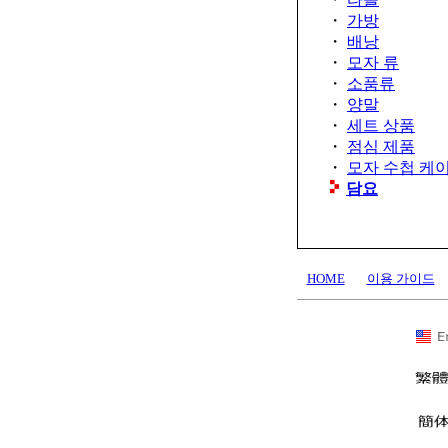
・
가방
・
배낭
・
모자 류
・
소품류
・
양말
・
세트 상품
・
점심 제품
・
모자 수첩 케
담요
HOME
이용 가이드