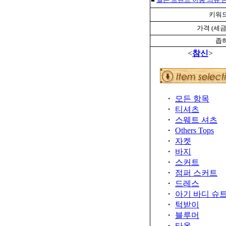
키워드
가격 (세금
좁혀
<
참신
>
・
모든 항목
・
티셔츠
・
스웨트 셔츠
・
Others Tops
・
자켓
・
바지
・
스커트
・
점퍼 스커트
・
드레스
・
아기 바디 슈
・
턱받이
・
블루머
・
타올