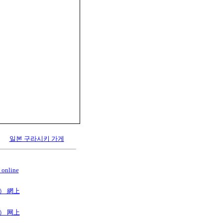
일본 구라시키 가게
online
B） 網上
B） 网上