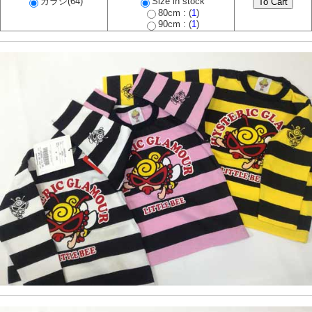
カラシ(64)
Size in stock
80cm : (
1
)
90cm : (
1
)