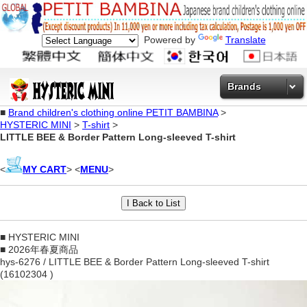
Powered by
Translate
Brands
■
Brand children's clothing online PETIT BAMBINA
>
HYSTERIC MINI
>
T-shirt
>
LITTLE BEE & Border Pattern Long-sleeved T-shirt
<
MY CART
> <
MENU
>
■ HYSTERIC MINI
■ 2026年春夏商品
hys-6276 / LITTLE BEE & Border Pattern Long-sleeved T-shirt
(16102304 )