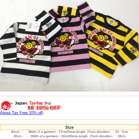
About Tax Free 10% off
Size
80cm・・・Width of a garment：27cm/Dress length（From shoulder）：35、5cm
90cm・・・Width of a garment：29cm/Dress length（From shoulder）：38cm