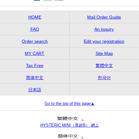
HOME
Mail Order Guide
FAQ
An inquiry
Order search
Edit your registration
MY CART
Site Map
Tax Free
繁體中文
简体中文
한국어
日本語
Go to the top of this page▲
>
HYSTERIC MINI（黑超B） 網上
>