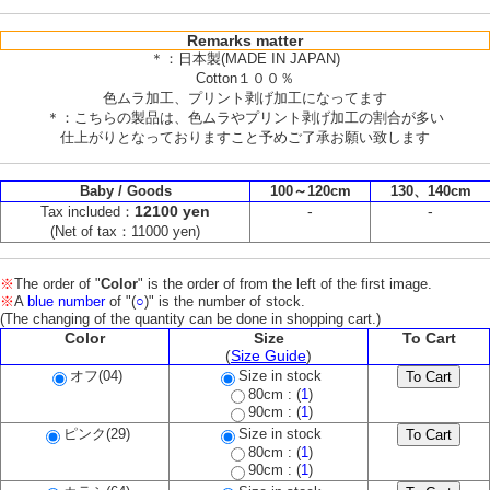
Remarks matter
＊：日本製(MADE IN JAPAN)
Cotton１００％
色ムラ加工、プリント剥げ加工になってます
＊：こちらの製品は、色ムラやプリント剥げ加工の割合が多い
仕上がりとなっておりますこと予めご了承お願い致します
Baby / Goods
100～120cm
130、140cm
12100 yen
-
-
Tax included：
(Net of tax：11000 yen)
※
The order of "
Color
" is the order of from the left of the first image.
※
A
blue number
of "(
○
)" is the number of stock.
(The changing of the quantity can be done in shopping cart.)
Color
Size
To Cart
(
Size Guide
)
オフ(04)
Size in stock
80cm : (
1
)
90cm : (
1
)
ピンク(29)
Size in stock
80cm : (
1
)
90cm : (
1
)