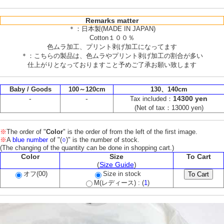
Remarks matter
＊：日本製(MADE IN JAPAN)
Cotton１００％
色ムラ加工、プリント剥げ加工になってます
＊：こちらの製品は、色ムラやプリント剥げ加工の割合が多い
仕上がりとなっておりますこと予めご了承お願い致します
Baby / Goods
100～120cm
130、140cm
-
-
14300 yen
Tax included：
(Net of tax：13000 yen)
※
The order of "
Color
" is the order of from the left of the first image.
※
A
blue number
of "(
○
)" is the number of stock.
(The changing of the quantity can be done in shopping cart.)
Color
Size
To Cart
(
Size Guide
)
オフ(00)
Size in stock
M(レディース) : (
1
)