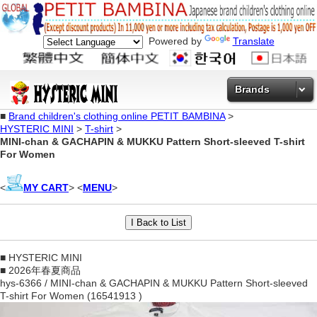
Powered by
Translate
Brands
■
Brand children's clothing online PETIT BAMBINA
>
HYSTERIC MINI
>
T-shirt
>
MINI-chan & GACHAPIN & MUKKU Pattern Short-sleeved T-shirt
For Women
<
MY CART
> <
MENU
>
■ HYSTERIC MINI
■ 2026年春夏商品
hys-6366 / MINI-chan & GACHAPIN & MUKKU Pattern Short-sleeved
T-shirt For Women (16541913 )