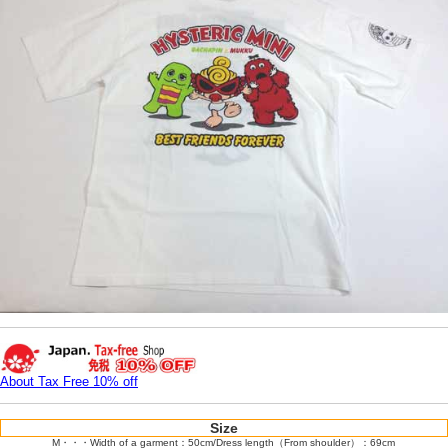
About Tax Free 10% off
Size
M・・・Width of a garment：50cm/Dress length（From shoulder）：69cm