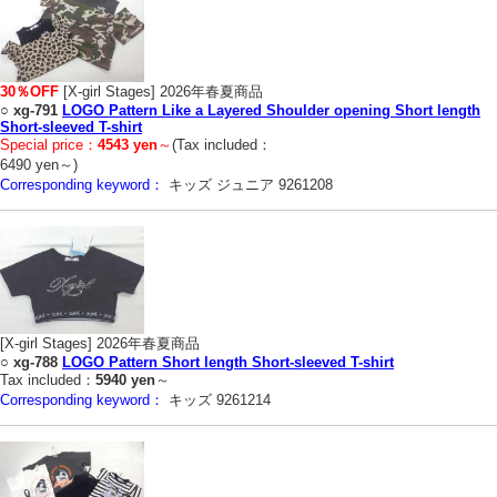
30％OFF
[X-girl Stages] 2026年春夏商品
○
xg-791
LOGO Pattern Like a Layered Shoulder opening Short length
Short-sleeved T-shirt
Special price：
4543 yen
～
(Tax included：
6490 yen～)
Corresponding keyword：
キッズ ジュニア 9261208
[X-girl Stages] 2026年春夏商品
○
xg-788
LOGO Pattern Short length Short-sleeved T-shirt
Tax included：
5940 yen
～
Corresponding keyword：
キッズ 9261214