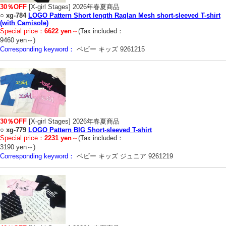
30％OFF
[X-girl Stages] 2026年春夏商品
○
xg-784
LOGO Pattern Short length Raglan Mesh short-sleeved T-shirt
(with Camisole)
Special price：
6622 yen
～
(Tax included：
9460 yen～)
Corresponding keyword：
ベビー キッズ 9261215
30％OFF
[X-girl Stages] 2026年春夏商品
○
xg-779
LOGO Pattern BIG Short-sleeved T-shirt
Special price：
2231 yen
～
(Tax included：
3190 yen～)
Corresponding keyword：
ベビー キッズ ジュニア 9261219