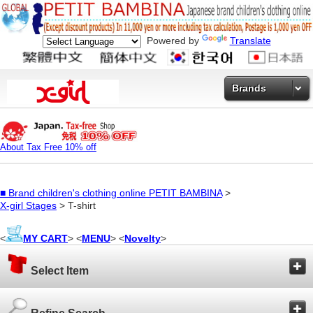
Powered by
Translate
Brands
About Tax Free 10% off
■
Brand children's clothing online PETIT BAMBINA
>
X-girl Stages
> T-shirt
<
MY CART
> <
MENU
> <
Novelty
>
Select Item