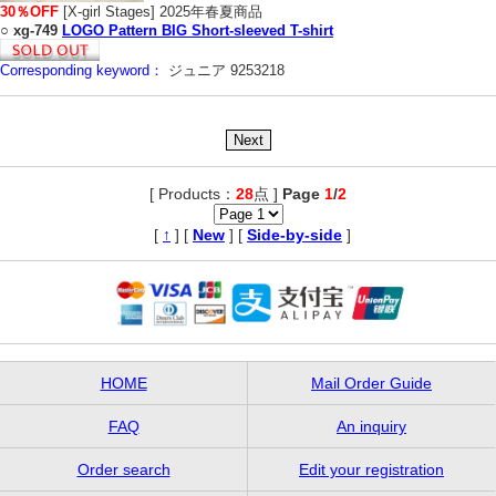
30％OFF
[X-girl Stages] 2025年春夏商品
○
xg-749
LOGO Pattern BIG Short-sleeved T-shirt
Corresponding keyword：
ジュニア 9253218
[ Products：
28
点 ]
Page
1
/
2
,
[
↑
] [
New
] [
Side-by-side
]
HOME
Mail Order Guide
FAQ
An inquiry
Order search
Edit your registration