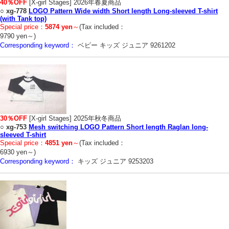
40％OFF
[X-girl Stages] 2026年春夏商品
○
xg-778
LOGO Pattern Wide width Short length Long-sleeved T-shirt
(with Tank top)
Special price：
5874 yen
～
(Tax included：
9790 yen～)
Corresponding keyword：
ベビー キッズ ジュニア 9261202
30％OFF
[X-girl Stages] 2025年秋冬商品
○
xg-753
Mesh switching LOGO Pattern Short length Raglan long-
sleeved T-shirt
Special price：
4851 yen
～
(Tax included：
6930 yen～)
Corresponding keyword：
キッズ ジュニア 9253203