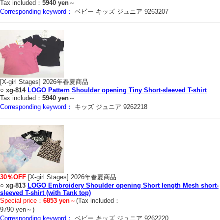
Tax included：
5940 yen
～
Corresponding keyword：
ベビー キッズ ジュニア 9263207
[X-girl Stages] 2026年春夏商品
○
xg-814
LOGO Pattern Shoulder opening Tiny Short-sleeved T-shirt
Tax included：
5940 yen
～
Corresponding keyword：
キッズ ジュニア 9262218
30％OFF
[X-girl Stages] 2026年春夏商品
○
xg-813
LOGO Embroidery Shoulder opening Short length Mesh short-
sleeved T-shirt (with Tank top)
Special price：
6853 yen
～
(Tax included：
9790 yen～)
Corresponding keyword：
ベビー キッズ ジュニア 9262220