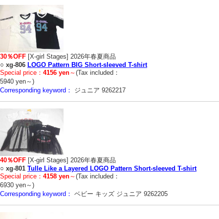
30％OFF
[X-girl Stages] 2026年春夏商品
○
xg-806
LOGO Pattern BIG Short-sleeved T-shirt
Special price：
4156 yen
～
(Tax included：
5940 yen～)
Corresponding keyword：
ジュニア 9262217
40％OFF
[X-girl Stages] 2026年春夏商品
○
xg-801
Tulle Like a Layered LOGO Pattern Short-sleeved T-shirt
Special price：
4158 yen
～
(Tax included：
6930 yen～)
Corresponding keyword：
ベビー キッズ ジュニア 9262205