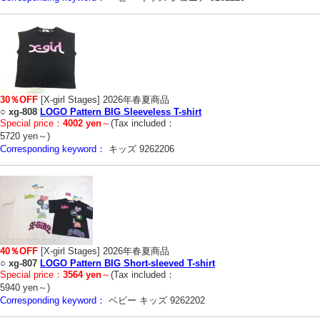
30％OFF
[X-girl Stages] 2026年春夏商品
○
xg-808
LOGO Pattern BIG Sleeveless T-shirt
Special price：
4002 yen
～
(Tax included：
5720 yen～)
Corresponding keyword：
キッズ 9262206
40％OFF
[X-girl Stages] 2026年春夏商品
○
xg-807
LOGO Pattern BIG Short-sleeved T-shirt
Special price：
3564 yen
～
(Tax included：
5940 yen～)
Corresponding keyword：
ベビー キッズ 9262202