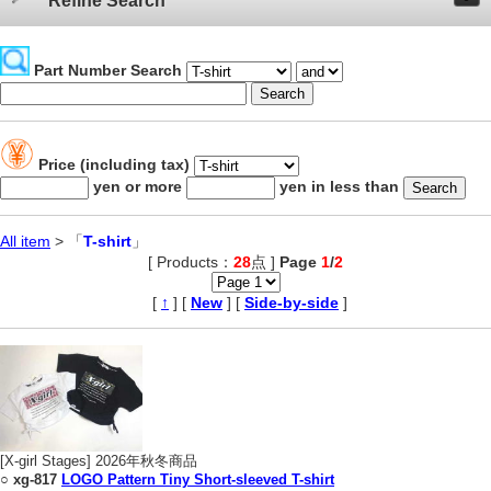
Refine Search
Part Number Search
Price (including tax)
yen or more
yen in less than
All item
> 「
T-shirt
」
[ Products：
28
点 ]
Page
1
/
2
,
[
↑
] [
New
] [
Side-by-side
]
[X-girl Stages] 2026年秋冬商品
○
xg-817
LOGO Pattern Tiny Short-sleeved T-shirt