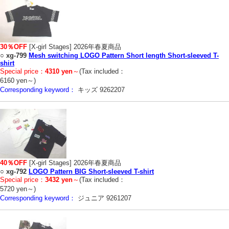
30％OFF
[X-girl Stages] 2026年春夏商品
○
xg-799
Mesh switching LOGO Pattern Short length Short-sleeved T-
shirt
Special price：
4310 yen
～
(Tax included：
6160 yen～)
Corresponding keyword：
キッズ 9262207
40％OFF
[X-girl Stages] 2026年春夏商品
○
xg-792
LOGO Pattern BIG Short-sleeved T-shirt
Special price：
3432 yen
～
(Tax included：
5720 yen～)
Corresponding keyword：
ジュニア 9261207