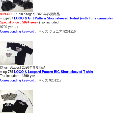
40％OFF
[X-girl Stages] 2026年春夏商品
○
xg-787
LOGO & Girl Pattern Short-sleeved T-shirt (with Tulle camisole)
Special price：
5874 yen
～
(Tax included：
9790 yen～)
Corresponding keyword：
キッズ ジュニア 9261216
[X-girl Stages] 2026年春夏商品
○
xg-785
LOGO & Leopard Pattern BIG Short-sleeved T-shirt
Tax included：
4290 yen
～
Corresponding keyword：
キッズ 9261217