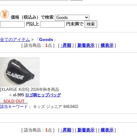
価格（税込み）で検索
円以上
円未満で
全てのアイテム
> 「
Goods
」
[ 該当商品：
1
点 ]
,
[
↑昇順
] [
新着表示
] [
横表示
]
[XLARGE KIDS] 2026年秋冬商品
○
xl-995
ロゴ柄ヒップバッグ
該当キーワード：
キッズ ジュニア 9463402
[ 該当商品：
1
点 ]
,
[
↑昇順
] [
新着表示
] [
横表示
]