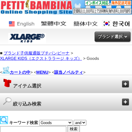
ブランド選択
■
ブランド子供服通販プチバンビーナ
>
XLARGE KIDS（エクストララージ キッズ）
> Goods
<
カートの中
> <
MENU
> <
該当ノベルティ
>
アイテム選択
絞り込み検索
キーワード検索