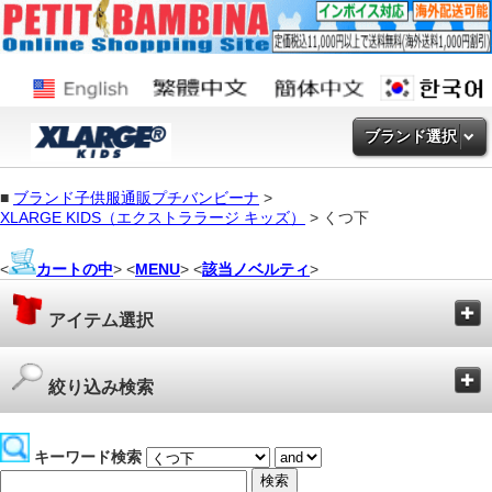
ブランド選択
■
ブランド子供服通販プチバンビーナ
>
XLARGE KIDS（エクストララージ キッズ）
> くつ下
<
カートの中
> <
MENU
> <
該当ノベルティ
>
アイテム選択
絞り込み検索
キーワード検索