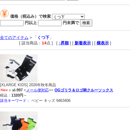
価格（税込み）で検索
円以上
円未満で
全てのアイテム
> 「
くつ下
」
[ 該当商品：
14
点 ]
,
[
↑昇順
] [
新着表示
] [
横表示
]
[XLARGE KIDS] 2026年秋冬商品
○
xl-997
<
メール便対応
>>
OGゴリラ＆ロゴ柄クルーソックス
税込：
1320円
～
該当キーワード：
ベビー キッズ 9463406