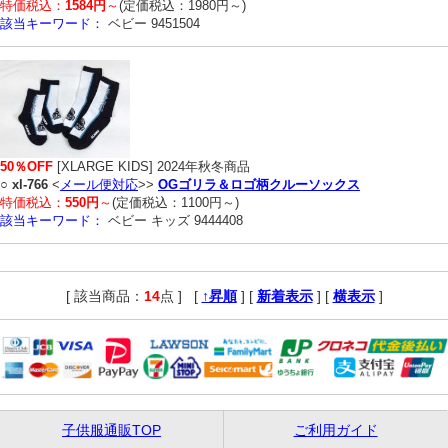
特価税込：
1584円
～
(定価税込：1980円～)
該当キーワード：
ベビー 9451504
50％OFF
[XLARGE KIDS] 2024年秋冬商品
○
xl-766
<
メール便対応
>>
OGゴリラ＆ロゴ柄クルーソックス
特価税込：
550円
～
(定価税込：1100円～)
該当キーワード：
ベビー キッズ 9444408
[ 該当商品：
14
点 ]
,
[
↑昇順
] [
新着表示
] [
横表示
]
子供服通販TOP
ご利用ガイド