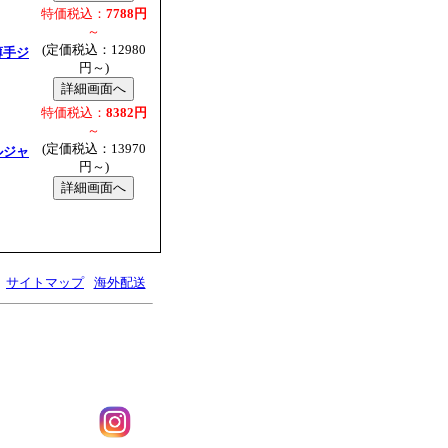
特価税込：
7788円
～
(定価税込：12980
薄手ジ
円～)
特価税込：
8382円
～
(定価税込：13970
ルジャ
円～)
サイトマップ
海外配送