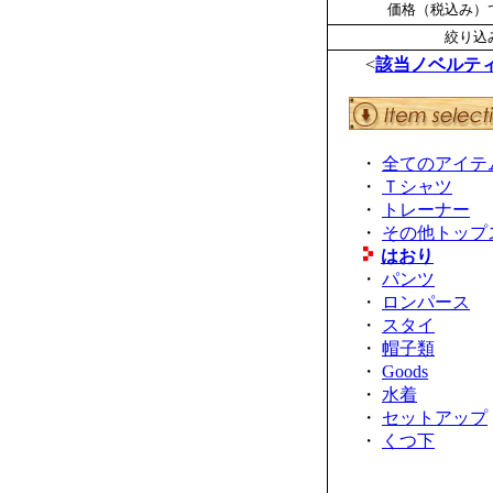
価格（税込み）で
絞り込み
<
該当ノベルテ
・
全てのアイテ
・
Ｔシャツ
・
トレーナー
・
その他トップ
はおり
・
パンツ
・
ロンパース
・
スタイ
・
帽子類
・
Goods
・
水着
・
セットアップ
・
くつ下