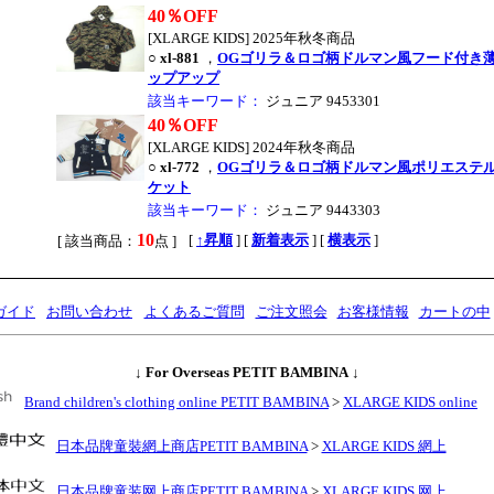
40％OFF
[XLARGE KIDS] 2025年秋冬商品
○
xl-881
，
OGゴリラ＆ロゴ柄ドルマン風フード付き
ップアップ
該当キーワード：
ジュニア 9453301
40％OFF
[XLARGE KIDS] 2024年秋冬商品
○
xl-772
，
OGゴリラ＆ロゴ柄ドルマン風ポリエステ
ケット
該当キーワード：
ジュニア 9443303
10
,
[
↑昇順
] [
新着表示
] [
横表示
]
[ 該当商品：
点 ]
ガイド
お問い合わせ
よくあるご質問
ご注文照会
お客様情報
カートの中
↓
For Overseas PETIT BAMBINA
↓
Brand children's clothing online PETIT BAMBINA
>
XLARGE KIDS online
日本品牌童裝網上商店PETIT BAMBINA
>
XLARGE KIDS 網上
日本品牌童装网上商店PETIT BAMBINA
>
XLARGE KIDS 网上