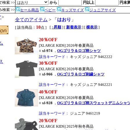
検索 >>
から
円以上
円未
検索 >>
セール商品
ベビー
キッズサイズ
ジュニアサイズ
ィ
>
全てのアイテム
> 「
はおり
」
10
,
[
↑昇順
] [
新着表示
] [
横表示
]
[ 該当商品：
点 ]
20％OFF
ム
[XLARGE KIDS] 2026年春夏商品
○
xl-974
，
OGゴリラ＆ロゴ柄シャツ
該当キーワード：
キッズ ジュニア 9462222
ス
30％OFF
[XLARGE KIDS] 2026年春夏商品
○
xl-966
，
OGゴリラ＆ロゴ刺繍シャツ
該当キーワード：
キッズ ジュニア 9462221
40％OFF
[XLARGE KIDS] 2026年春夏商品
○
xl-928
，
OGゴリラ＆ロゴ柄スウェットデニムシャ
該当キーワード：
ジュニア 9461219
20％OFF
[XLARGE KIDS] 2025年秋冬商品