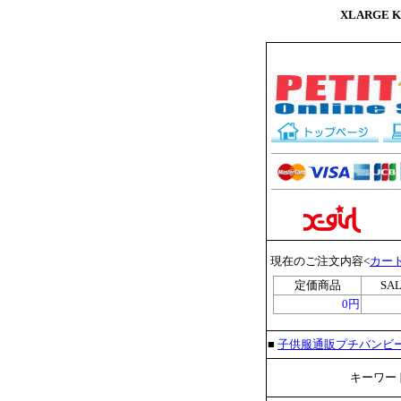
XLARGE
現在のご注文内容<
カー
定価商品
SA
0円
■
子供服通販プチバンビ
キーワード