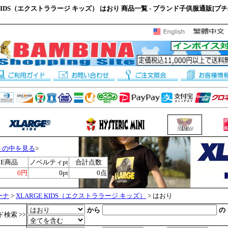
 KIDS（エクストララージ キッズ） はおり 商品一覧 - ブランド子供服通販[プ
トの中を見る
>
LE商品
ノベルティpt
合計点数
0円
0pt
0点
ーナ
>
XLARGE KIDS（エクストララージ キッズ）
> はおり
から
の
検索 >>