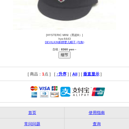
[HYSTERIC MINI（黑超B）]
hys-6443
DEVILKIN刺绣婴儿帽子 (与角)
含税：
8360 yen
～
[ 商品：
1
点 ]
,
[
↑升序
] [
All
] [
垂直显示
]
首页
使用指南
常问问题
查询