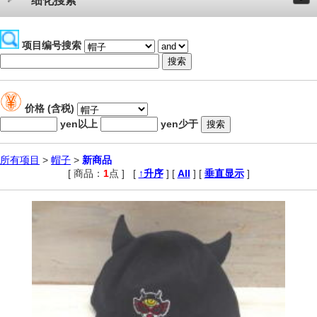
细化搜索
项目编号搜索
价格 (含税)
yen以上
yen少于
所有项目
>
帽子
>
新商品
[ 商品：
1
点 ]
,
[
↑升序
] [
All
] [
垂直显示
]