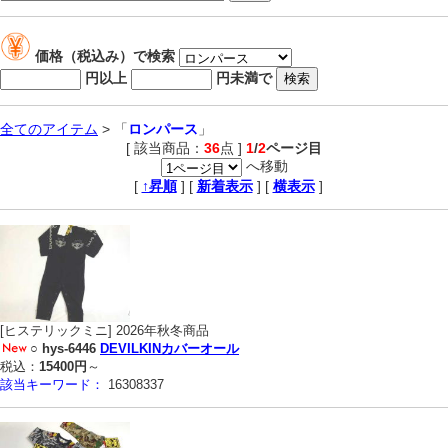
価格（税込み）で検索
円以上
円未満で
全てのアイテム
> 「
ロンパース
」
[ 該当商品：
36
点 ]
1
/
2
ページ目
へ移動
,
[
↑昇順
] [
新着表示
] [
横表示
]
[ヒステリックミニ] 2026年秋冬商品
○
hys-6446
DEVILKINカバーオール
税込：
15400円
～
該当キーワード：
16308337