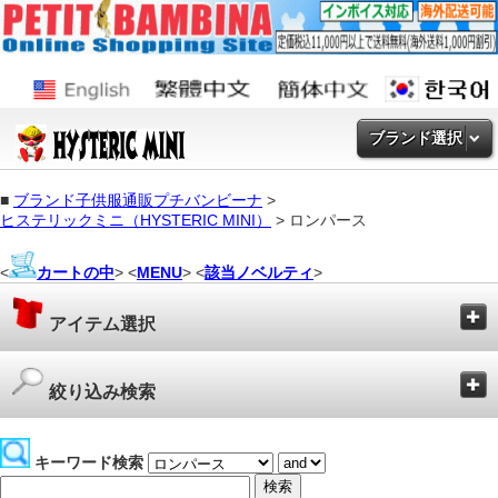
ブランド選択
■
ブランド子供服通販プチバンビーナ
>
ヒステリックミニ（HYSTERIC MINI）
> ロンパース
<
カートの中
> <
MENU
> <
該当ノベルティ
>
アイテム選択
絞り込み検索
キーワード検索