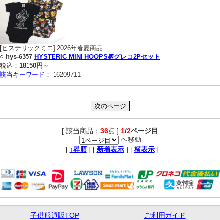
[ヒステリックミニ] 2026年春夏商品
○
hys-6357
HYSTERIC MINI HOOPS柄グレコ2Pセット
税込：
18150円
～
該当キーワード：
16209711
[ 該当商品：
36
点 ]
1
/
2
ページ目
へ移動
,
[
↑昇順
] [
新着表示
] [
横表示
]
子供服通販TOP
ご利用ガイド